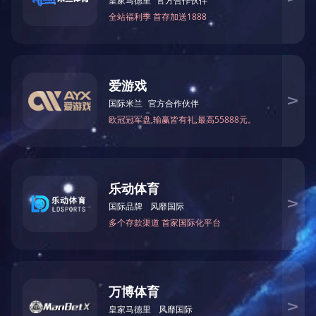
工程案例
进一步了解

国内案例
国外案例
关于我们

关于我们
进一步了解

公司简介
开云体育
荣誉资质
发展历程