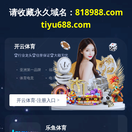
开云体育
开云体育
解决方案

解决方案
进一步了解

弱电系统建设及智能化系统
信息安全整体解决方案
安全云解决方案