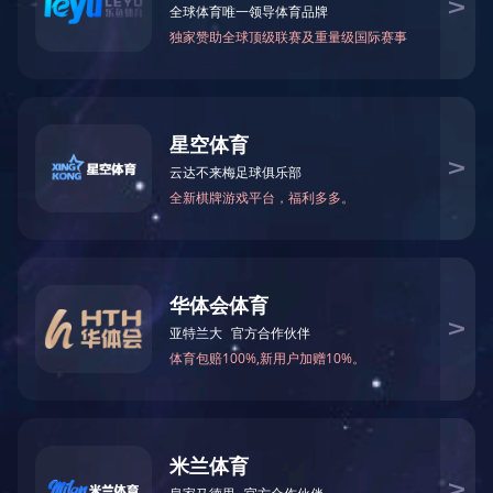
安全无线网络建设方案
智能化机房建设及动环监测
分支组网及移动办公
智能化组网解决方案
新闻资讯

新闻资讯
进一步了解

开云体育
行业新闻
工程案例
